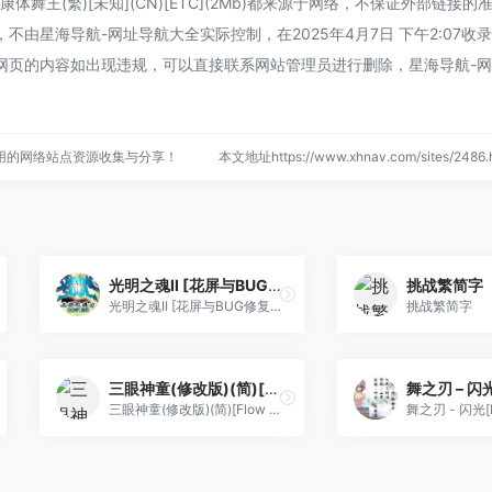
舞王(繁)[未知](CN)[ETC](2Mb)都来源于网络，不保证外部链接的
由星海导航-网址导航大全实际控制，在2025年4月7日 下午2:07收
网页的内容如出现违规，可以直接联系网站管理员进行删除，星海导航-
用的网络站点资源收集与分享！
本文地址https://www.xhnav.com/sites/24
光明之魂II [花屏与BUG修复版][PGCG+suni007](简)(JP)(256Mb)
挑战繁简字
光明之魂II [花屏与BUG修复版][PGCG+suni007](简)(JP)(256Mb)
挑战繁简字
三眼神童(修改版)(简)[Flow Wolf](JP)[ACT](2Mb)
三眼神童(修改版)(简)[Flow Wolf](JP)[ACT](2Mb)