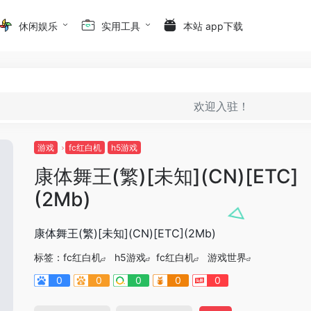
休闲娱乐
实用工具
本站 app下载
欢迎入驻！
游戏
fc红白机
h5游戏
康体舞王(繁)[未知](CN)[ETC]
(2Mb)
康体舞王(繁)[未知](CN)[ETC](2Mb)
标签：
fc红白机
h5游戏
fc红白机
游戏世界
0
0
0
0
0