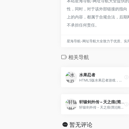
本站星海导航-网址导航大全提供的康体
性，同时，对于该外部链接的指向，不
上的内容，都属于合规合法，后期
不承担任何责任。
星海导航-网址导航大全致力于优质、实
相关导航
水果忍者
HTML5版水果忍者游戏，一代人的回忆
轩辕剑外传 – 天之痕(简)[南晶科技](CN)[RPG](16Mb)
轩辕剑外传 - 天之痕(简)[南晶科技](CN)[RPG](16Mb)
暂无评论