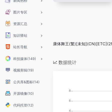
新闻热榜
图片专区
资源汇总
知识驿站
康体舞王(繁)[未知](CN)[ETC](2
站长导航
科技媒体(149)
数据统计
视频剪辑(19)
公共库&图标(14)
开源镜像(10)
代码托管(12)