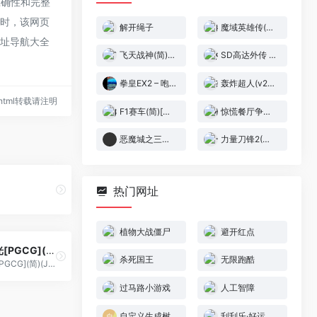
准确性和完整
录时，该网页
解开绳子
魔域英雄传(简)[外星科技](CN)[RPG](4Mb)
网址导航大全
飞天战神(简)[虫虫](JP)[STG](0.31Mb)
SD高达外传 – 骑士高达故事3 – 传说之骑士团(简)[外星科技](JP)[RPG](6Mb)
拳皇EX2 – 咆哮之血[孤独狮子&恒星月&天空联盟](简)(JP)(64Mb)
轰炸超人(v20100411)(繁)[Nokoh](JP)[PUZ](0.31Mb)
86.html转载请注明
F1赛车(简)[MS](JP)[RAC](0.18Mb)
惊慌餐厅争夺战(简)[九班](GB)[ACT](2Mb)
恶魔城之三饶传奇 同人版 53.00
力量刀锋2(简)[逆游的五彩鱼](US)[ACT](4Mb)
热门网址
植物大战僵尸
避开红点
舞之刃 – 闪光[PGCG](简)(JP)(64.08Mb)
杀死国王
无限跑酷
舞之刃 - 闪光[PGCG](简)(JP)(64.08Mb)
过马路小游戏
人工智障
自定义生成树
刮刮乐·好运十倍