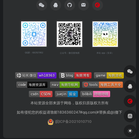
QQ群：682921902
公众号：微信搜海拥
本站 app（安卓）
本站资源全部来源于网络，版权归原版权方所有
如有侵犯您的权益请致邮1836360247#qq.com(#替换成@)撤下
皖ICP备2021010710