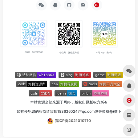
QQ群：682921902
公众号：微信搜海拥
本站 app（安卓）
本站资源全部来源于网络，版权归原版权方所有
如有侵犯您的权益请致邮1836360247#qq.com(#替换成@)撤下
皖ICP备2021010710