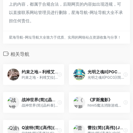
上的内容，都属于合规合法，后期网页的内容如出现违规，可
以直接联系网站管理员进行删除，星海导航-网址导航大全不承
担任何责任。
星海导航-网址导航大全致力于优质、实用的网络站点资源收集与分享！
相关导航
约束之地 – 利维艾拉[盗版 & Maxzhou88][简](JP)(256Mb)
光明之魂II[PGCG](简)(JP)(128Mb)
约束之地 - 利维艾拉[盗版 & Maxzhou88][简](JP)(256Mb)
光明之魂II[PGCG](简)(JP)(128Mb)
战神世界(简)[晶科泰](CN)[RPG](8Mb)
《罗斯魔影》
战神世界(简)[晶科泰](CN)[RPG](8Mb)
html5魔法消除游戏《罗斯魔影》
Q波特(简)[高伟](US)[ACT](0.5Mb)
蕾拉(简)[高伟](JP)[STG](1Mb)