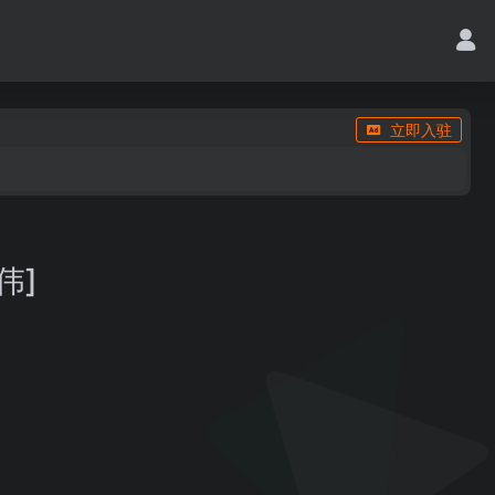
立即入驻
伟]