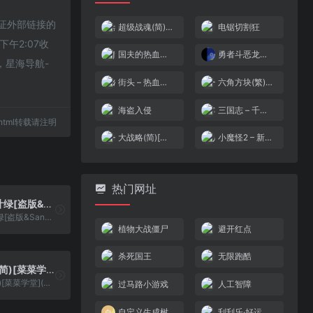
不保证外部链接的
超级战魂(简)[外星科技](CN)[ACT](2Mb)
电锯切割狂
午2:07收
国夫的热血新记录！ – 要得到所有金牌(简)[空气](JP)[SPG](2Mb)
勇者斗恶龙外传 – 特鲁内克大冒险3 Advance – 不可思议的迷宫[星组](v2.3)(简)(JP)(128Mb)
，星海导航-
街头 – 热血物语(v20220407)(简)[asiwish](JP)[ACT](2Mb)
六角方块(繁)[小天才](CN)[PUZ](0.75Mb)
海盗入侵
三国志 – 千军破(简)[恒格电子](JP)[SLG](8Mb)
02.html转载请注明
大战略(简)[未知](JP)[SLG](2Mb)
小魔怪2 – 新种诞生(简)[虫虫](US)[ACT](3Mb)
热门网址
口袋妖怪 – 叶绿[盗版&Sanchidiantai](简)(JP)(128Mb)
口袋妖怪 - 叶绿[盗版&Sanchidiantai](简)(JP)(128Mb)
植物大战僵尸
避开红点
杀死国王
无限跑酷
超级贪吃蛇(简)[菜菜学堂](CN)[ACT](0.43Mb)
超级贪吃蛇(简)[菜菜学堂](CN)[ACT](0.43Mb)
过马路小游戏
人工智障
自定义生成树
刮刮乐·好运十倍