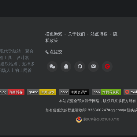
摸鱼游戏
关于我们
站点博客
隐
私政策
高效的现代导航站，聚合
站点提交
编程工具、设计素
闲娱乐站点，支持多
职场人士的上网首
本站资源全部来源于网络，版权归原版权方所有
如有侵犯您的权益请致邮1836360247#qq.com(#替换
皖ICP备2021010710