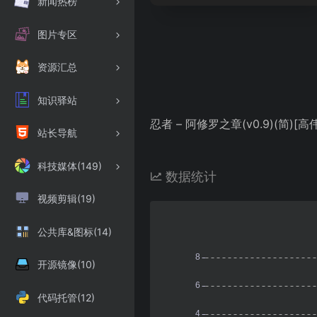
新闻热榜
图片专区
资源汇总
知识驿站
忍者 – 阿修罗之章(v0.9)(简)[高伟]
站长导航
科技媒体(149)
数据统计
视频剪辑(19)
公共库&图标(14)
开源镜像(10)
代码托管(12)