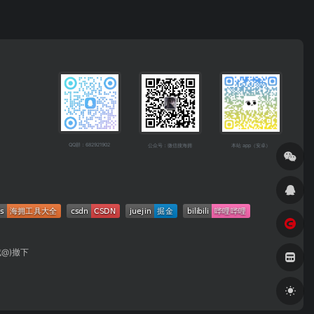
QQ群：682921902
公众号：微信搜海拥
本站 app（安卓）
成@)撤下