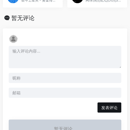
圣斗士星矢 - 黄金传说完结篇(v1.0)(繁)[汉化你妹](JP)[RPG](4Mb)
网球(简)[虫儿](JU)[SPG](0.18Mb)
暂无评论
发表评论
暂无评论...