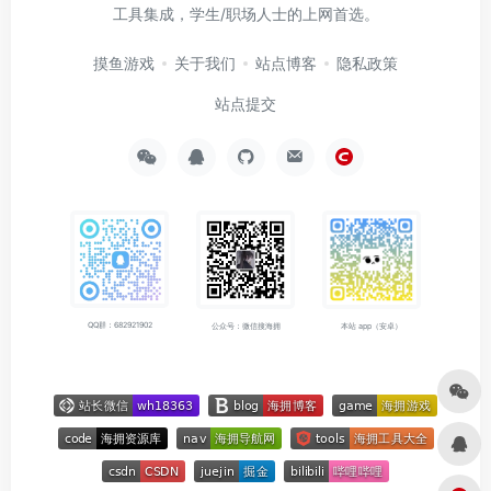
工具集成，学生/职场人士的上网首选。
摸鱼游戏
关于我们
站点博客
隐私政策
站点提交
QQ群：682921902
公众号：微信搜海拥
本站 app（安卓）