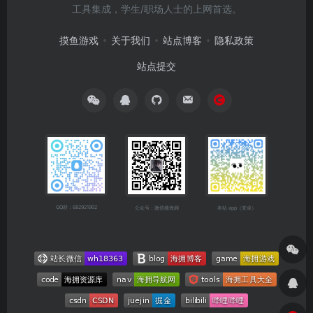
工具集成，学生/职场人士的上网首选。
摸鱼游戏
关于我们
站点博客
隐私政策
站点提交
QQ群：682921902
公众号：微信搜海拥
本站 app（安卓）