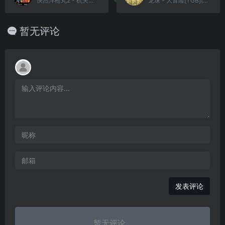
快杰洋枪丸2 - 机关之地大冒险(简)[烈火暴龙](JP)[ACT](2Mb)
龙珠 - 大冒险[TGB](v2.172)(简)(JP)(128Mb)
暂无评论
发表评论
暂无评论...