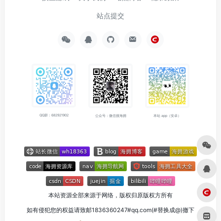
站点提交
QQ群：682921902
公众号：微信搜海拥
本站 app（安卓）
本站资源全部来源于网络，版权归原版权方所有
如有侵犯您的权益请致邮1836360247#qq.com(#替换成@)撤下