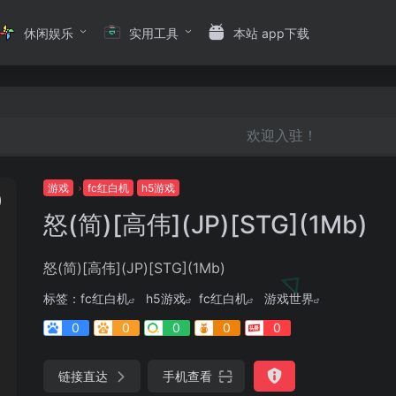
休闲娱乐
实用工具
本站 app下载
欢迎入驻！
游戏
fc红白机
h5游戏
怒(简)[高伟](JP)[STG](1Mb)
怒(简)[高伟](JP)[STG](1Mb)
标签：
fc红白机
h5游戏
fc红白机
游戏世界
0
0
0
0
0
链接直达
手机查看