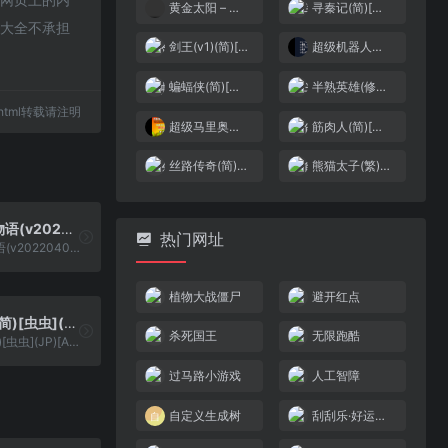
黄金太阳 – 开启的封印 润色美化版_IDK-if-its-final
寻秦记(简)[南晶科技](CN)[RPG](4Mb)
航大全不承担
剑王(v1)(简)[高伟](US)[ACT](2Mb)
超级机器人大战A[盗版](简)(JP)(64Mb)
蝙蝠侠(简)[汉化你妹](JP)[ACT](3Mb)
半熟英雄(修正版)(简)[外星科技+寒雪使者](JP)[SLG](2Mb)
41.html转载请注明
超级马里奥弹珠台[天使汉化组&漫游](繁)(JP)(64.81Mb)
筋肉人(简)[高伟](JP)[FTG](0.18Mb)
丝路传奇(简)[恒格电子](CN)[RPG](8Mb)
熊猫太子(繁)[dragon2snow](CN)[ACT](4Mb)
街头 – 热血物语(v20220407)(简)[asiwish](JP)[ACT](2Mb)
热门网址
街头 - 热血物语(v20220407)(简)[asiwish](JP)[ACT](2Mb)
植物大战僵尸
避开红点
凯蒂猫世界(简)[虫虫](JP)[ACT](0.5Mb)
杀死国王
无限跑酷
凯蒂猫世界(简)[虫虫](JP)[ACT](0.5Mb)
过马路小游戏
人工智障
自定义生成树
刮刮乐·好运十倍