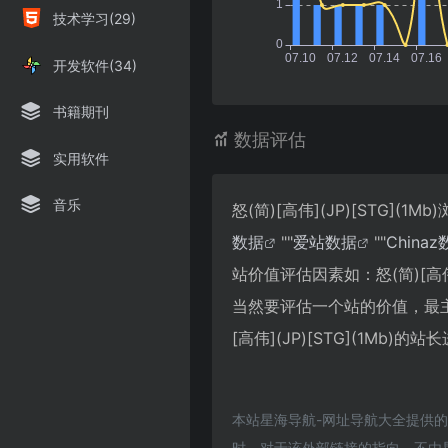
技术学习(29)
开发软件(34)
书籍期刊
数据评估
实用软件
音乐
怒(简)[高伟](JP)[STG
数据
""
爱站数据
""
China
站价值评估因素如：怒(简)[高伟
当然要评估一个站的价值，最
[高伟](JP)[STG](1Mb
本站星海导航-网址导航大全提供的怒(
时，对于该外部链接的指向，不由星海