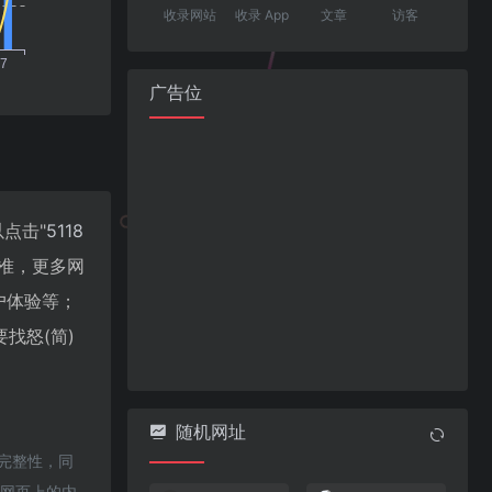
收录网站
收录 App
文章
访客
广告位
以点击"
5118
准，更多网
用户体验等；
找怒(简)
随机网址
和完整性，同
该网页上的内