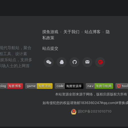
摸鱼游戏
关于我们
站点博客
隐
私政策
高效的现代导航站，聚合
站点提交
编程工具、设计素
闲娱乐站点，支持多
职场人士的上网首
本站资源全部来源于网络，版权归原版权方所有
如有侵犯您的权益请致邮1836360247#qq.com(#替换
皖ICP备2021010710