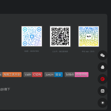
QQ群：682921902
公众号：微信搜海拥
本站 app（安卓）
成@)撤下