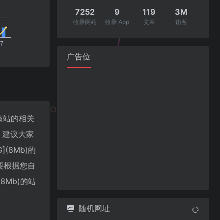
7252
9
119
3M
收录网站
收录 App
文章
访客
广告位
询该站的相关
，建议大家
(8Mb)的
要根据您自
8Mb)的站
随机网址