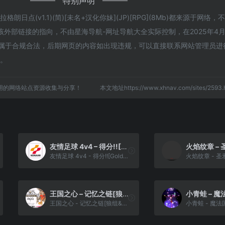
特别声明
日点(v1.1)(简)[未名+汉化你妹](JP)[RPG](8Mb)都来源于网络
外部链接的指向，不由星海导航-网址导航大全实际控制，在2025年4月
，都属于合规合法，后期网页的内容如出现违规，可以直接联系网站管理员进
任。
用的网络站点资源收集与分享！
本文地址https://www.xhnav.com/sites/25
友情足球 4v4 – 得分!![Goldegg](简)(JP)(64Mb)
友情足球 4v4 - 得分!![Goldegg](简)(JP)(64Mb)
王国之心 – 记忆之链[狼组&天幻网](小字体稀疏)(简)(JP)(256Mb)
王国之心 - 记忆之链[狼组&天幻网](小字体稀疏)(简)(JP)(256Mb)