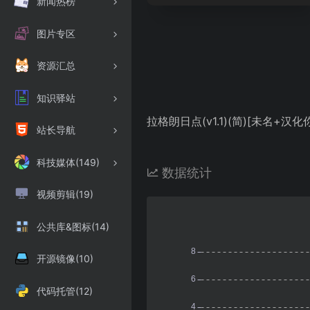
新闻热榜
图片专区
资源汇总
知识驿站
拉格朗日点(v1.1)(简)[未名+汉化你妹
站长导航
科技媒体(149)
数据统计
视频剪辑(19)
公共库&图标(14)
开源镜像(10)
代码托管(12)