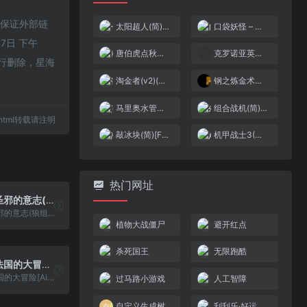
，不保证外部链
太阳超人(简)[MM之神](EU)[ACT](2Mb)
口袋妖怪 – 绿宝石[盗版&Jirachi](v2.4)(简)(JP)(128Mb)
7日 下午
唐伯虎点秋香(简)[南晶科技](CN)[RPG](4Mb)
克罗诺亚英雄 传说中的星之徽章[Anyhow_YLH](v1.22)(简)(256Mb)
行删除，星海
淘金者(v2)(简)[叶枫](JP)[PUZ](0.37Mb)
钢之炼金术士 – 回忆之奏鸣曲[第三世纪](简)(JP)(65.77Mb)
马里奥水管工(简)[高伟](JUE)[ACT](0.31Mb)
组合战机(简)[高伟](US)[STG](0.5Mb)
93.html转载请注明
敲冰块(简)[F0REVERD](JP)[ACT](0.18Mb)
机甲战士3(简)[恒格电子](JP)[RPG](6Mb)
热门网址
火焰纹章 – 圣邪的意志(狼组+火花天龙剑)1.4同人版 127.25
火焰纹章 - 圣邪的意志(狼组+火花天龙剑)1.4同人版 127.25
植物大战僵尸
避开红点
杀死国王
无限跑酷
小青蛙 – 魔法国的大冒险[Aic](简)(JP)(64.71Mb)
小青蛙 - 魔法国的大冒险[Aic](简)(JP)(64.71Mb)
过马路小游戏
人工智障
自定义生成树
刮刮乐·好运十倍