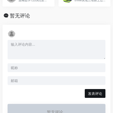
迷糊蛋(v1.2)(简)[雷精灵+砂糖](JP)[ACT](3Mb)
three实现三维路上过马路避让...
暂无评论
发表评论
暂无评论...