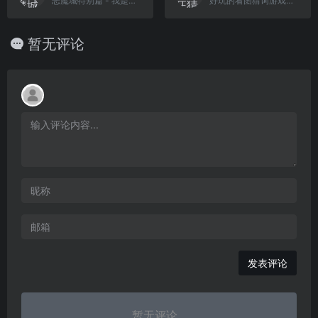
恶魔城特别篇 - 我是德古拉君(新标题)(简)[逆游の五彩鱼][ACT](4Mb)
好玩的看图猜词游戏，知识面大考验，脑力激荡
暂无评论
发表评论
暂无评论...