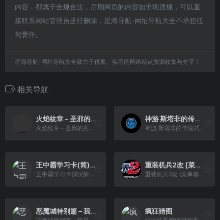
内容，都属于合规合法，后期网页的内容如出现违规，可以直
接联系网站管理员进行删除，星海导航-网址导航大全不承担任
何责任。
星海导航-网址导航大全致力于优质、实用的网络站点资源收集与分享！
相关导航
火焰纹章 – 圣邪的意志(狼组+火花天龙剑)1.4同人版 127.25
神游 斯塔非的传说2[未发售](简)(128Mb)
火焰纹章 - 圣邪的意志(狼组+火花天龙剑)1.4同人版 127.25
神游 斯塔非的传说2[未发售](简)(128Mb)
王中霸学习卡(简)[荣丰](CN)[ETC](4Mb)
重装机兵2改 [菜单修正][zymgundam](v1.1) (20110828)(简)(JP)(32Mb)
王中霸学习卡(简)[荣丰](CN)[ETC](4Mb)
重装机兵2改 [菜单修正][zymgundam](v1.1) (20110828)(简)(JP)(32Mb)
恶魔城特别篇 – 我是德古拉君(新标题)(简)[逆游の五彩鱼][ACT](4Mb)
疯狂猜图