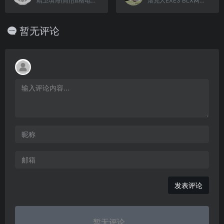
精卫填海(简)[恒格电子](CN)[AVG](8Mb)
洛克人EXE3 BLX网络大战 (v1.4+)(flyeyes)(简)(80Mb)
暂无评论
发表评论
暂无评论...