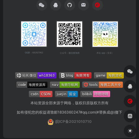
QQ群：682921902
公众号：微信搜海拥
本站 app（安卓）
本站资源全部来源于网络，版权归原版权方所有
如有侵犯您的权益请致邮1836360247#qq.com(#替换成@)撤下
皖ICP备2021010710