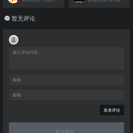
我们的太阳 - 太阳动作RPG[TGB & 太阳少年爱好者汉化组](简)(JP)(128Mb)
重装机兵2改 [菜单修正+超导虫死机修正][minasithil7](v1.1)(20180222)(简)(JP)(32Mb)
暂无评论
发表评论
暂无评论...