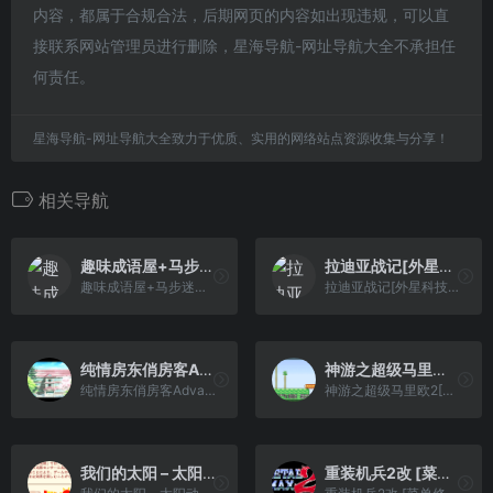
内容，都属于合规合法，后期网页的内容如出现违规，可以直
接联系网站管理员进行删除，星海导航-网址导航大全不承担任
何责任。
星海导航-网址导航大全致力于优质、实用的网络站点资源收集与分享！
相关导航
趣味成语屋+马步迷阵(简)[小霸王](CN)[PUZ](2Mb)
拉迪亚战记[外星科技+腓特烈修正](JP)[RPG](6Mb)
趣味成语屋+马步迷阵(简)[小霸王](CN)[PUZ](2Mb)
拉迪亚战记[外星科技+腓特烈修正](JP)[RPG](6Mb)
纯情房东俏房客Advance – 祝福之钟声[CGP&PGCG](简)(JP)(70.01Mb)
神游之超级马里欧2[神游](简)(JP)(32Mb)
纯情房东俏房客Advance - 祝福之钟声[CGP&PGCG](简)(JP)(70.01Mb)
神游之超级马里欧2[神游](简)(JP)(32Mb)
我们的太阳 – 太阳动作RPG[TGB & 太阳少年爱好者汉化组](简)(JP)(128Mb)
重装机兵2改 [菜单修正+超导虫死机修正][minasithil7](v1.1)(20180222)(简)(JP)(32Mb)