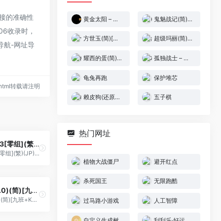
链接的准确性
黄金太阳 – 开启的封印[CGP&Elffinal](简)(JP)(70.62Mb)
鬼魅战记(简)[外星科技](JP)[RPG](6Mb)
06收录时，
方世玉(简)[南晶科技](CN)[RPG](4Mb)
超级玛丽(简)[夜幕星辰](JUE)[ACT](0.31Mb)
导航-网址导
耀西的蛋(简)[高伟](US)[PUZ](1.25Mb)
孤独战士 – 惑星戒严令(v1.0)(简)[业余](JP)[STG](2Mb)
龟兔再跑
保护堆芯
64.html转载请注明
赖皮狗(还原日版标题)[Advance](3Mb)
五子棋
热门网址
洛克人Zero 3[零组](繁)(JP)(128Mb)
洛克人Zero 3[零组](繁)(JP)(128Mb)
植物大战僵尸
避开红点
杀死国王
无限跑酷
加纳战机(v1.0)(简)[九班+KasuraJ](US)[STG](3Mb)
加纳战机(v1.0)(简)[九班+KasuraJ](US)[STG](3Mb)
过马路小游戏
人工智障
自定义生成树
刮刮乐·好运十倍