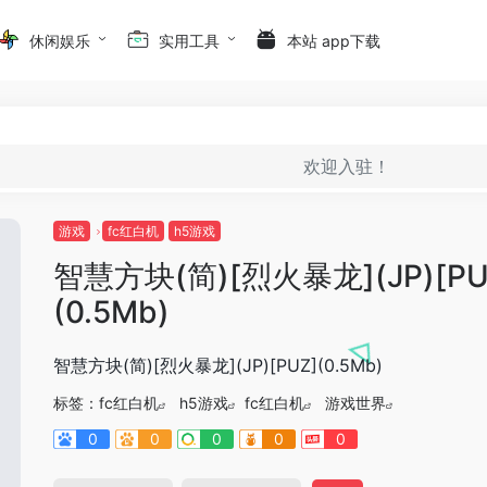
休闲娱乐
实用工具
本站 app下载
欢迎入驻！
游戏
fc红白机
h5游戏
智慧方块(简)[烈火暴龙](JP)[PU
(0.5Mb)
智慧方块(简)[烈火暴龙](JP)[PUZ](0.5Mb)
标签：
fc红白机
h5游戏
fc红白机
游戏世界
0
0
0
0
0