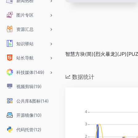
新闻热榜
图片专区
资源汇总
知识驿站
智慧方块(简)[烈火暴龙](JP)[PUZ]
站长导航
科技媒体(149)
数据统计
视频剪辑(19)
公共库&图标(14)
开源镜像(10)
代码托管(12)