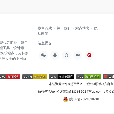
摸鱼游戏
关于我们
站点博客
隐
私政策
高效的现代导航站，聚合
站点提交
编程工具、设计素
闲娱乐站点，支持多
职场人士的上网首
本站资源全部来源于网络，版权归原版权方所有
如有侵犯您的权益请致邮1836360247#qq.com(#替换
皖ICP备2021010710