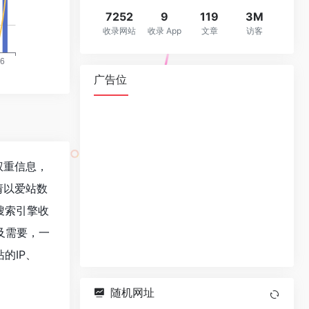
7252
9
119
3M
收录网站
收录 App
文章
访客
广告位
关权重信息，
请以爱站数
、搜索引擎收
及需要，一
站的IP、
随机网址