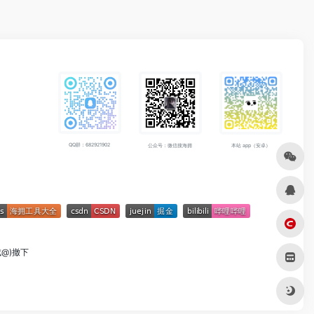
QQ群：682921902
公众号：微信搜海拥
本站 app（安卓）
成@)撤下