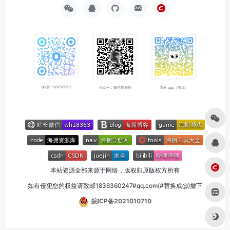
QQ群：682921902
公众号：微信搜海拥
本站 app（安卓）
本站资源全部来源于网络，版权归原版权方所有
如有侵犯您的权益请致邮1836360247#qq.com(#替换成@)撤下
皖ICP备2021010710