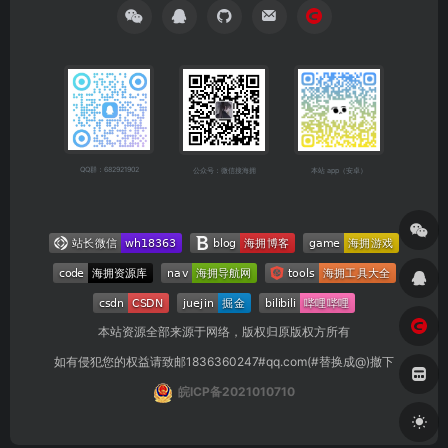
QQ群：682921902
公众号：微信搜海拥
本站 app（安卓）
本站资源全部来源于网络，版权归原版权方所有
如有侵犯您的权益请致邮1836360247#qq.com(#替换成@)撤下
皖ICP备2021010710