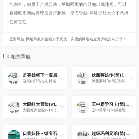
的内容，都属于合规合法，后期网页的内容如出现违规，可以
直接联系网站管理员进行删除，星海导航-网址导航大全不承担
任何责任。
星海导航-网址导航大全致力于优质、实用的网络站点资源收集与分享！
相关导航
是英雄就下一百层
伏魔英雄传(简)[晶科泰](CN)[RPG](8Mb)
游戏内只能左右行走不能跳跃，看看你能下多少层吧
伏魔英雄传(简)[晶科泰](CN)[...
大眼蛙大冒险(v1.0)(简)[九班](JP)[PUZ](0.5Mb)
王中霸学习卡(简)[荣丰](CN)[ETC](4Mb)
大眼蛙大冒险(v1.0)(简)[九班](JP)[PUZ](0.5Mb)
王中霸学习卡(简)[荣丰](CN)[ETC](4Mb)
口袋妖怪 – 绿宝石[漫游&TGB&口袋群星SP](v20120719)(简)(JP)(128Mb)
超级玛利兄弟(简)[PKome](JUE)[ACT](0.31Mb)