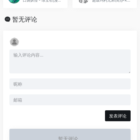
口袋妖怪 - 绿宝石[漫游&TGB&口袋群星SP](v20120719)(简)(JP)(128Mb)
超级玛利兄弟(简)[PKome](JUE)[ACT](0.31Mb)
暂无评论
发表评论
暂无评论...