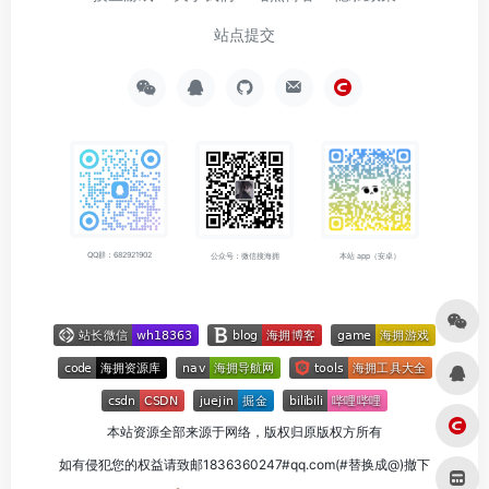
站点提交
QQ群：682921902
公众号：微信搜海拥
本站 app（安卓）
本站资源全部来源于网络，版权归原版权方所有
如有侵犯您的权益请致邮1836360247#qq.com(#替换成@)撤下