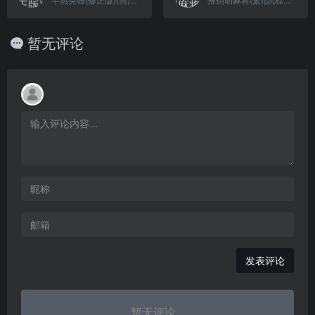
半熟英雄(修正版)(简)[外星科技+Vanyogin](JP)[SLG](2Mb)
推倒胡麻将(繁)[凯程电子](JP)[TAB](0.5Mb)
暂无评论
发表评论
暂无评论...