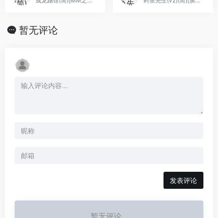
成龙踢馆(简)[MM之神](JP)[ACT](0.31Mb)
鳄鱼先生(v2)(简)[谈魈疯生](JP)[ACT](3Mb)
暂无评论
发表评论
暂无评论...