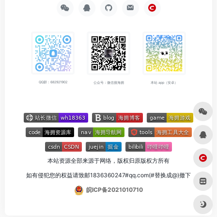
QQ群：682921902
公众号：微信搜海拥
本站 app（安卓）
本站资源全部来源于网络，版权归原版权方所有
如有侵犯您的权益请致邮1836360247#qq.com(#替换成@)撤下
皖ICP备2021010710