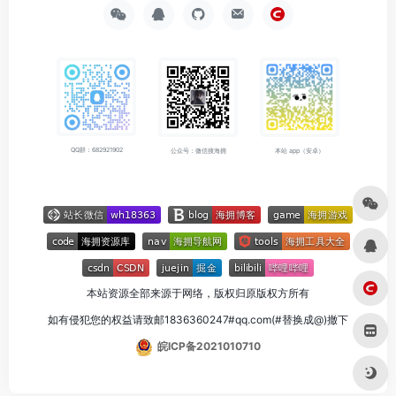
QQ群：682921902
公众号：微信搜海拥
本站 app（安卓）
本站资源全部来源于网络，版权归原版权方所有
如有侵犯您的权益请致邮1836360247#qq.com(#替换成@)撤下
皖ICP备2021010710