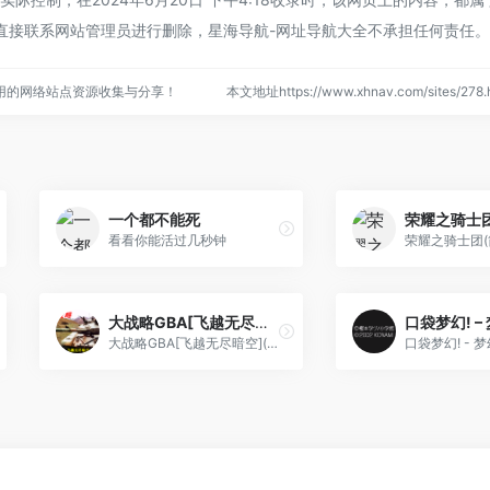
直接联系网站管理员进行删除，星海导航-网址导航大全不承担任何责任。
用的网络站点资源收集与分享！
本文地址https://www.xhnav.com/sites/2
一个都不能死
看看你能活过几秒钟
大战略GBA[飞越无尽暗空](v20130212)(简)(JP)(64Mb)
大战略GBA[飞越无尽暗空](v20130212)(简)(JP)(64Mb)