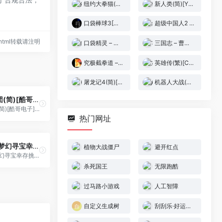
纽约大拳猫(v1)(简)[逆游的五彩鱼](JP)[ACT](3Mb)
新人类(简)[Yurica](JP)[ACT](0.5Mb)
口袋棒球3[流星落月][简](JP)(80Mb)
超级中国人2 – 龙之子(简)[汉化你妹](JP)[ACT](4Mb)
78.html转载请注明
口袋精灵 – 金(简)[火星电子+147201688](CN)[RPG](8Mb)
三国志 – 曹操传(简)[南晶科技](CN)[RPG](16Mb)
究极截拳道 – 金太郎的复仇[Kinglly](简)(JP)(64Mb)
英雄传(繁)[Cony Soft](CN)[FTG](5Mb)
屠龙记4(简)[孔雀天](JP)[ACT](1.5Mb)
机器人大战(简)[南晶科技](CN)[SLG](16Mb)
荣耀之骑士团(简)[酷哥电子](JP)[RPG](6Mb)
荣耀之骑士团(简)[酷哥电子](JP)[RPG](6Mb)
热门网址
口袋梦幻! – 梦幻寻宝幸存挑战![掌机王者汉化组](简)(JP)(64Mb)
植物大战僵尸
避开红点
口袋梦幻! - 梦幻寻宝幸存挑战![掌机王者汉化组](简)(JP)(64Mb)
杀死国王
无限跑酷
过马路小游戏
人工智障
自定义生成树
刮刮乐·好运十倍