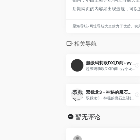
后期网页的内容如出现违规，可以
星海导航-网址导航大全致力于优质、实
相关导航
超级玛莉欧DX[D商+yy小龙虾](256Mb)
超级玛莉欧DX[D商+yy小龙虾](256Mb)
双截龙3 – 神秘的魔石之谜(v1.1)(简)[星空](US)[ACT](2.5Mb)
双截龙3 - 神秘的魔石之谜(v1.1)(简)[星空](US)[ACT](2.5Mb)
暂无评论