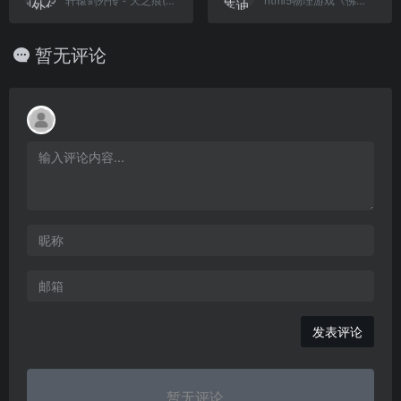
轩辕剑外传 - 天之痕(简)[南晶科技](CN)[RPG](16Mb)
html5物理游戏《佛莱迪的试验》
暂无评论
发表评论
暂无评论...