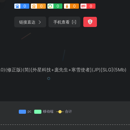
0
0
0
0
0
链接直达
手机查看
)(修正版)(简)[外星科技+庞先生+寒雪使者](JP)[SLG](5Mb)