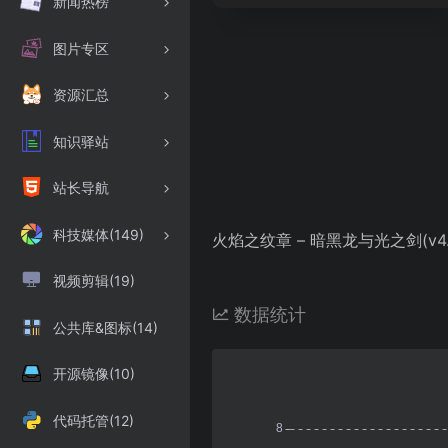
新闻热榜
图片专区
资源汇总
知识驿站
站长导航
科技媒体(149)
火焰之纹章 – 暗黑龙与光之剑(v4.0
视频剪辑(19)
数据统计
公共库&图标(14)
开源镜像(10)
代码托管(12)