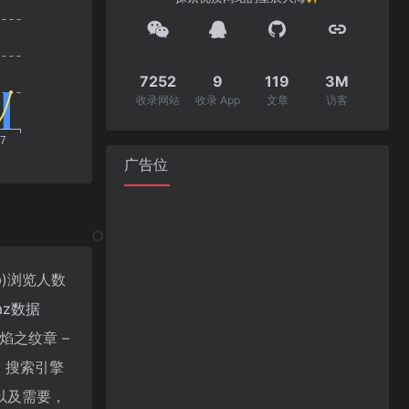
7252
9
119
3M
收录网站
收录 App
文章
访客
广告位
Mb)浏览人数
naz数据
之纹章 –
度、搜索引擎
以及需要，