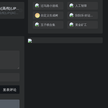
过马路小游戏
人工智障
爱情小屋(简)[高伟](JP)[ACT](0.18Mb)
爱情小屋(简)[高伟](JP)[ACT]...
自定义生成树
刮刮乐·好运十倍
五子棋合集
黄金矿工
发表评论