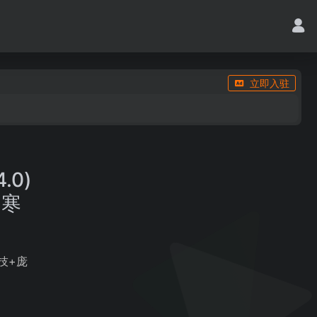
立即入驻
.0)
+寒
科技+庞