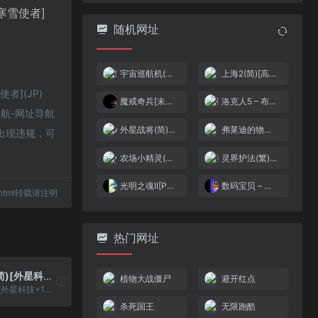
寒雪使者]
随机网址
宇宙巡航机(v0.9)(简)[高伟](JP)[STG](0.5Mb)
上海2(简)[高伟](JP)[PUZ](1Mb)
者](JP)
魔戒奇兵[未知](繁)(非官方)(32Mb)(需使用MGBA模拟器)
洛克人5 – 布鲁斯的圈套！(简)[中伟](JP)[ACT](8Mb)
导航-网址导航
外星战将(简)[冰组](JP)[ACT](3.25Mb)
弗莱迪的物理实验
如出现违规，可
农场小精灵(简)[南晶科技](CN)[RPG](16Mb)
灵界护法(繁)[外星科技](CN)[ACT](4Mb)
光明之魂II[PGCG](繁)(JP)(128Mb)
数码宝贝 – 战魂[小刺][简](US)(32Mb)
05.html转载请注明
热门网址
外星战士2(简)[外星科技+147201688](CN)[RPG](8Mb)
植物大战僵尸
避开红点
外星战士2(简)[外星科技+147201688](CN)[RPG](8Mb)
杀死国王
无限跑酷