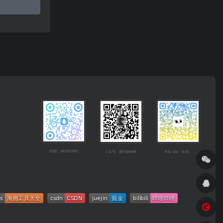
QQ群：682921902
公众号：微信搜海拥
本站 app（安卓）