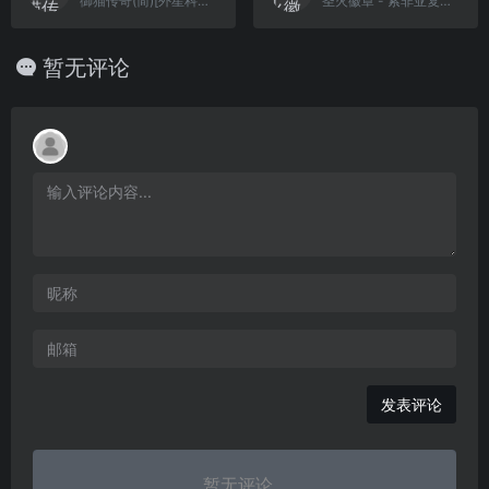
御猫传奇(简)[外星科技](CN)[RPG](8Mb)
圣火徽章 - 索非亚复苏(简)[外星科技](JP)[SLG](5Mb)
暂无评论
发表评论
暂无评论...