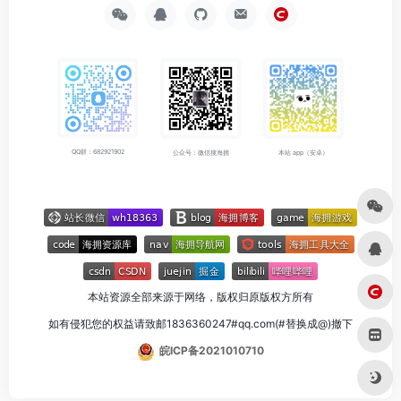
QQ群：682921902
公众号：微信搜海拥
本站 app（安卓）
本站资源全部来源于网络，版权归原版权方所有
如有侵犯您的权益请致邮1836360247#qq.com(#替换成@)撤下
皖ICP备2021010710