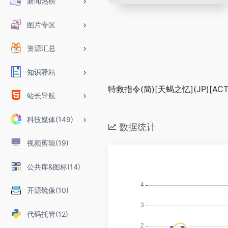
新闻热榜
图片专区
资源汇总
知识驿站
特救指令(简)[天蝎之忆](JP)[ACT]
站长导航
科技媒体(149)
数据统计
视频剪辑(19)
公共库&图标(14)
开源镜像(10)
代码托管(12)