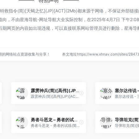
特别声明
指令(简)[天蝎之忆](JP)[ACT](2Mb)都来源于网络，不保证外部链
，不由星海导航-网址导航大全实际控制，在2025年4月7日 下午2:0
后期网页的内容如出现违规，可以直接联系网站管理员进行删除，星海导
用的网络站点资源收集与分享！
本文地址https://www.xhnav.com/sites/28
霹雳神兵(简)[高伟](JP)[ACT](2Mb)
霹雳神兵(简)[高伟](JP)[ACT](2Mb)
勇者斗恶龙 – 勇者的试练(简)[晶科泰](CN)[RPG](8Mb)
勇者斗恶龙 - 勇者的试练(简)[晶科泰](CN)[RPG](8Mb)