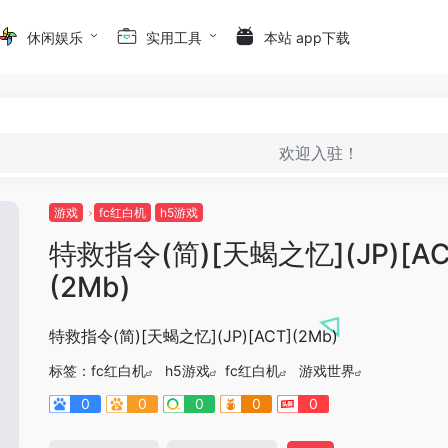
休闲娱乐
实用工具
本站 app下载
欢迎入驻！
游戏
fc红白机
h5游戏
特救指令(简)[天蝎之忆](JP)[AC
(2Mb)
特救指令(简)[天蝎之忆](JP)[ACT](2Mb)
标签：
fc红白机
h5游戏
fc红白机
游戏世界
0
0
0
0
0