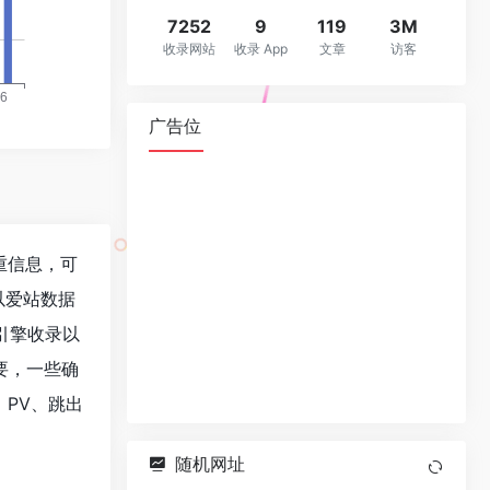
7252
9
119
3M
收录网站
收录 App
文章
访客
广告位
权重信息，可
以爱站数据
索引擎收录以
要，一些确
、PV、跳出
随机网址