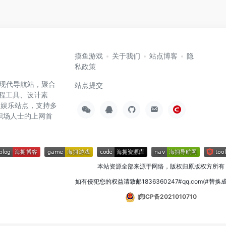
摸鱼游戏
关于我们
站点博客
隐
私政策
高效的现代导航站，聚合
站点提交
编程工具、设计素
闲娱乐站点，支持多
职场人士的上网首
本站资源全部来源于网络，版权归原版权方所有
如有侵犯您的权益请致邮1836360247#qq.com(#替换
皖ICP备2021010710