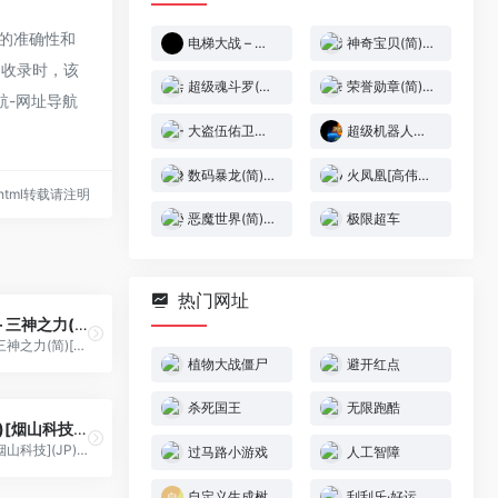
接的准确性和
电梯大战 – 旧&新[天使汉化组](繁)(JP)(64Mb)
神奇宝贝(简)[恒格电子](CN)[RPG](8Mb)
8收录时，该
超级魂斗罗(简)[樱组](JP)[ACT](2Mb)
荣誉勋章(简)[外星科技](JP)[AVG](4Mb)
航-网址导航
大盗伍佑卫门 – 天下宝藏(简)[外星科技](JP)[RPG](6Mb)
超级机器人大战D[星组](v1.1) (繁)(JP)(66.75Mb)
数码暴龙(简)[南晶科技](CN)[RPG](16Mb)
火凤凰[高伟汉化](1Mb)
47.html转载请注明
恶魔世界(简)[虫虫](JP)[PUZ](0.18Mb)
极限超车
热门网址
塞尔达传说 – 三神之力(简)[外星科技](CN)[RPG](16Mb)
塞尔达传说 - 三神之力(简)[外星科技](CN)[RPG](16Mb)
植物大战僵尸
避开红点
杀死国王
无限跑酷
导弹坦克(简)[烟山科技](JP)[STG](0.31Mb)
导弹坦克(简)[烟山科技](JP)[STG](0.31Mb)
过马路小游戏
人工智障
自定义生成树
刮刮乐·好运十倍