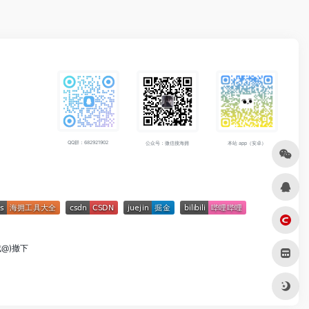
QQ群：682921902
公众号：微信搜海拥
本站 app（安卓）
成@)撤下