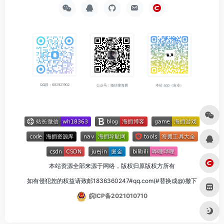
QQ群：682921902
公众号：微信搜海拥
本站 app（安卓）
本站资源全部来源于网络，版权归原版权方所有
如有侵犯您的权益请致邮1836360247#qq.com(#替换成@)撤下
皖ICP备2021010710