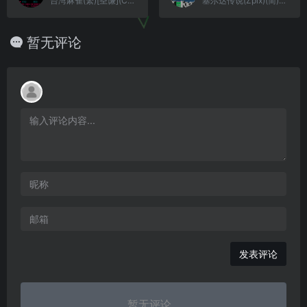
台湾麻雀(繁)[圣谦](CN)[TAB](0.37Mb)
塞尔达传说(Zpix)(简)[小笨笨](US)[RPG](1Mb)
暂无评论
发表评论
暂无评论...