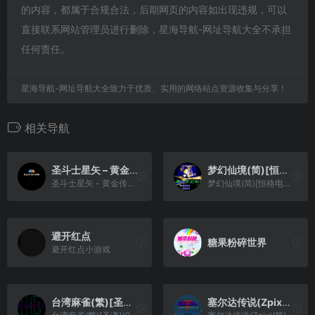
的内容，都属于合规合法，后期网页的内容如出现违规，可以
直接联系网站管理员进行删除，星海导航-网址导航大全不承担
任何责任。
星海导航-网址导航大全致力于优质、实用的网络站点资源收集与分享！
相关导航
圣斗士星矢 – 黄金传说完结篇(简)[勇者](JP)[RPG](2Mb)
梦幻仙境(简)[恒格电子](CN)[RPG](8Mb)
圣斗士星矢 - 黄金传说完结篇(简)[勇者](JP)[RPG](2Mb)
梦幻仙境(简)[恒格电子](CN)[RPG](8Mb)
避开红点
糖果粉碎世界
避开红点小游戏
台湾麻雀(繁)[圣谦](CN)[TAB](0.37Mb)
塞尔达传说(Zpix)(简)[小笨笨](US)[RPG](1Mb)