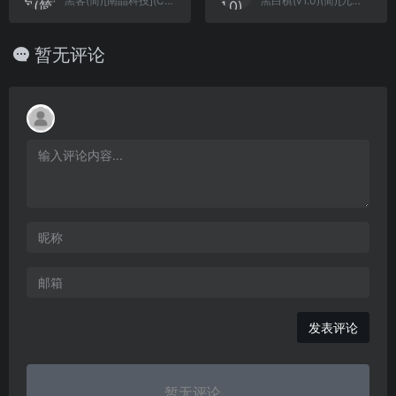
黑客(简)[南晶科技](CN)[ACT](4Mb)
黑白棋(v1.0)(简)[九班](US)[TAB](0.31Mb)
暂无评论
发表评论
暂无评论...