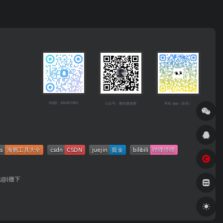
QQ群：682921902
公众号：微信搜海拥
本站 app（安卓）
成@)撤下