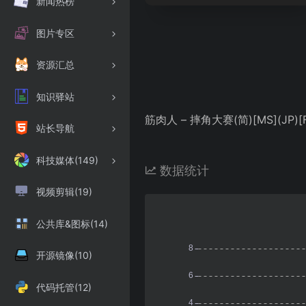
新闻热榜
图片专区
资源汇总
知识驿站
筋肉人 – 摔角大赛(简)[MS](JP)[FT
站长导航
科技媒体(149)
数据统计
视频剪辑(19)
公共库&图标(14)
开源镜像(10)
代码托管(12)