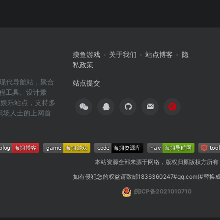
摸鱼游戏
关于我们
站点博客
隐
私政策
高效的现代导航站，聚合
站点提交
编程工具、设计素
闲娱乐站点，支持多
职场人士的上网首
本站资源全部来源于网络，版权归原版权方所有
如有侵犯您的权益请致邮1836360247#qq.com(#替换
皖ICP备2021010710