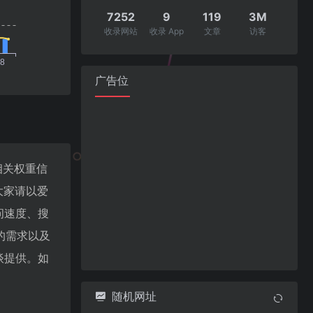
7252
9
119
3M
收录网站
收录 App
文章
访客
广告位
的相关权重信
大家请以爱
访问速度、搜
的需求以及
洽谈提供。如
随机网址