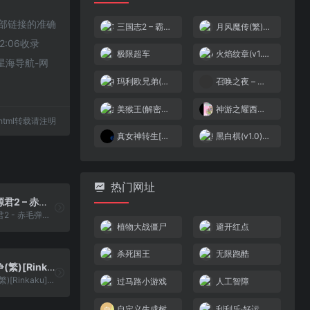
证外部链接的准确
三国志2 – 霸王的大陆(v0.9976)(v20180201)(简)[2434917](JP)[SLG](4Mb)
月风魔传(繁)[冰组](JP)[ACT](3Mb)
:06收录
极限超车
火焰纹章(v1.0)(简)[汉化你妹](JP)[SLG](5Mb)
星海导航-网
玛利欧兄弟(v20110401)(繁)[Nokoh](JUE)[ACT](0.37Mb)
召唤之夜 – 铸剑物语 – 起源之石[盗版&Kunlunshen](简)(JP)(256Mb)
美猴王(解密版)(简)[外星科技+WXN](CN)[ACT](4Mb)
神游之耀西岛[神游](简)(JP)(32Mb)
15.html转载请注明
真女神转生[Advance汉化组](v1.1)(简)(JP)(64Mb)
黑白棋(v1.0)(简)[九班](US)[TAB](0.31Mb)
热门网址
大力工头阿源君2 – 赤毛弹的逆袭(v1.0)(MMC5)(简)[DMG+Advance](JP)[ACT](4Mb)
大力工头阿源君2 - 赤毛弹的逆袭(v1.0)(MMC5)(简)[DMG+Advance](JP)[ACT](4Mb)
植物大战僵尸
避开红点
杀死国王
无限跑酷
菩故须苛战争(繁)[Rinkaku](JP)[ACT](0.31Mb)
菩故须苛战争(繁)[Rinkaku](JP)[ACT](0.31Mb)
过马路小游戏
人工智障
自定义生成树
刮刮乐·好运十倍