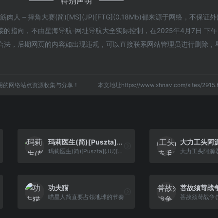
特别声明
 – 摔角大赛(简)[MS](JP)[FTG](0.18Mb)都来源于网络，不保
指向，不由星海导航-网址导航大全实际控制，在2025年4月7日 下午2
合法，后期网页的内容如出现违规，可以直接联系网站管理员进行删除，
用的网络站点资源收集与分享！
本文地址https://www.xhnav.com/sites/29
玛莉医生(简)[Puszta](JU)[PUZ](0.5Mb)
玛莉医生(简)[Puszta](JU)[PUZ](0.5Mb)
功夫猫
喵星人简直要占领地球的节奏