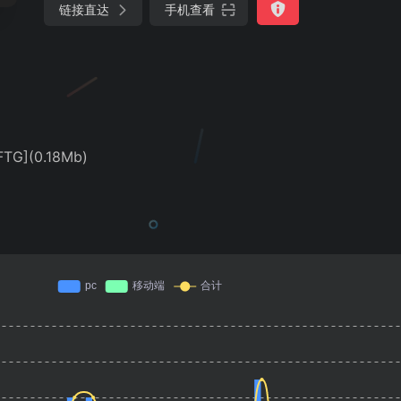
链接直达
手机查看
G](0.18Mb)