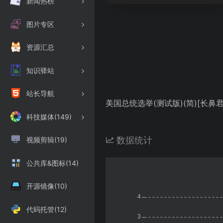
新闻热榜
图片专区
资源汇总
知识驿站
站长导航
美国总统选举(测试版)(简)[长鼻君的怀
科技媒体(149)
数据统计
视频剪辑(19)
公共库&图标(14)
开源镜像(10)
代码托管(12)