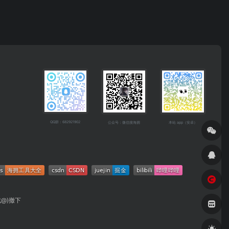
QQ群：682921902
公众号：微信搜海拥
本站 app（安卓）
成@)撤下