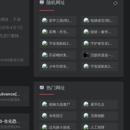
随机网址
源于网络，不保
富甲三国(简)[外星科技](CN)[TAB](8Mb)
电梯迷宫(简)[高伟](JP)[ACT](0.31Mb)
5年4月7日
双鹰 – 乔兄弟的复仇(简)[虫儿](JP)[STG](1Mb)
脱狱 – 被俘的战斗(简)[星空](JP)[ACT](2Mb)
员进行删除，
宇宙巡航机2(简)[虫儿](JP)[STG](2Mb)
守护者坦克(简)[虫虫](US)[STG](0.75Mb)
匹诺槽的复苏(简)[外星科技](CN)[RPG](4Mb)
沉默的遗迹 – 四狂神战记[模拟天下](简)(JP)(64Mb)
41.html转载请注明
少年印第安纳琼斯大冒险(v1.1)(简)[溪流满月+KasuraJ](US)[ACT](3Mb)
宇宙巡航机2(v0.9)(简)[高伟](JP)[STG](2Mb)
热门网址
真三国无双Advance[盗版&Fciq](简)(JP)(128Mb)
真三国无双Advance[盗版&Fciq](简)(JP)(128Mb)
植物大战僵尸
避开红点
杀死国王
无限跑酷
CT特种部队3-生化恐怖[Advance][v1.1](简)(JP)(32Mb)
CT特种部队3-生化恐怖[Advance][v1.1](简)(JP)(32Mb)
过马路小游戏
人工智障