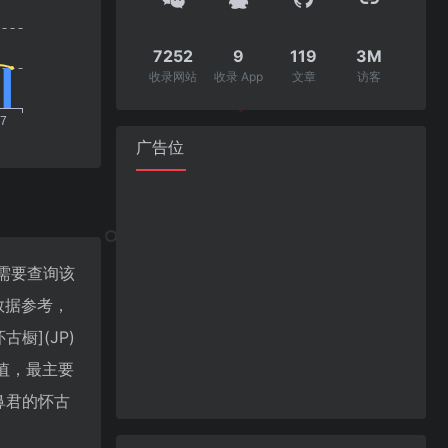
7252
9
119
3M
收录网站
收录 App
文章
访客
广告位
你需要查询该
数据参考，
橱](JP)
价值，最主要
鼻君的怀古