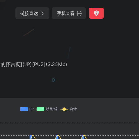
链接直达
手机查看
古橱](JP)[PUZ](3.25Mb)