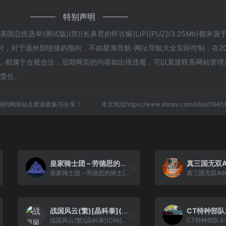
特别声明
统选举(测试版)(简)[长鼻君的怀古橱](JP)[PUZ](3.25Mb)都来
，对于该外部链接的指向，不由星海导航-网址导航大全实际控制，在202
内容，都属于合规合法，后期网页的内容如出现违规，可以直接联系网站管理
何责任。
用的网络站点资源收集与分享！
本文地址https://www.xhnav.com/sites/29
皇家骑士团 – 劳德思的骑士[Zymgundam](简)(JP)(64Mb)
皇家骑士团 - 劳德思的骑士[Zymgundam](简)(JP)(64Mb)
战国风云(繁)[晶科泰](CN)[RPG](2Mb)
战国风云(繁)[晶科泰](CN)[RPG](2Mb)