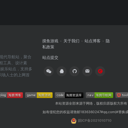
摸鱼游戏
关于我们
站点博客
隐
私政策
高效的现代导航站，聚合
站点提交
编程工具、设计素
闲娱乐站点，支持多
职场人士的上网首
本站资源全部来源于网络，版权归原版权方所有
如有侵犯您的权益请致邮1836360247#qq.com(#替换
皖ICP备2021010710