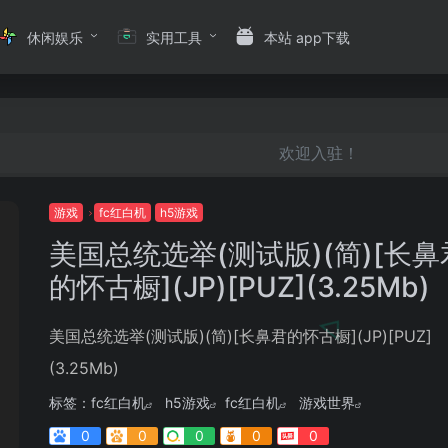
休闲娱乐
实用工具
本站 app下载
欢迎入驻！
游戏
fc红白机
h5游戏
美国总统选举(测试版)(简)[长鼻
的怀古橱](JP)[PUZ](3.25Mb)
美国总统选举(测试版)(简)[长鼻君的怀古橱](JP)[PUZ]
(3.25Mb)
标签：
fc红白机
h5游戏
fc红白机
游戏世界
0
0
0
0
0