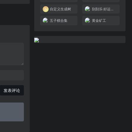
自定义生成树
刮刮乐·好运十倍
五子棋合集
黄金矿工
发表评论