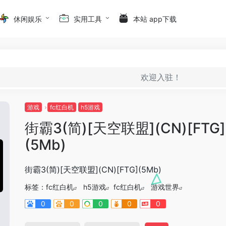
休闲娱乐
实用工具
本站 app下载
欢迎入驻！
游戏
fc红白机
h5游戏
街霸3(简)[天空联盟](CN)[FTG]
(5Mb)
街霸3(简)[天空联盟](CN)[FTG](5Mb)
标签：
fc红白机
h5游戏
fc红白机
游戏世界
0
0
0
0
0