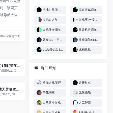
的准确性和完整
录时，该网页
混沌世界[外星科技+腓特烈修正](JP)[RPG](6Mb)
疯狂赛车(简)[高伟](JP)[RAC](0.18Mb)
网址导航大全
点炮过大年
游戏王! – 怪兽决斗8 破灭的大邪神[天使汉化组](简)(JP)(128Mb)
火焰使者(繁)[恒格电子](JP)[RPG](4Mb)
重装机兵(简)[恒格电子](JP)[RPG](6Mb)
95.html转载请注明
恶魔城2 – 西蒙的任务(v1.1)(繁)[未名](US)[ACT](3Mb)
彼岸花[1d4444](v1.0)(简)(JP)(64Mb)
JuJu传说(v1.1)(简)[MS](JP)[ACT](3Mb)
冰桶挑战
猫和老鼠(v2)(简)[星夜之幻](JP)[ACT](0.31Mb)
热门网址
猫和老鼠(v2)(简)[星夜之幻](JP)[ACT](0.31Mb)
植物大战僵尸
避开红点
龙战士2[飞越无尽暗空](测试)[简](US)(35.99Mb)
杀死国王
无限跑酷
龙战士2[飞越无尽暗空](测试)[简](US)(35.99Mb)
过马路小游戏
人工智障
自定义生成树
刮刮乐·好运十倍