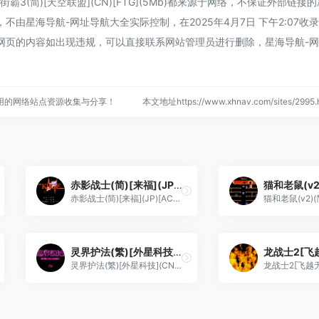
3(简)[天空联盟](CN)[FTG](5Mb)都来源于网络，不保证外部链接
由星海导航-网址导航大全实际控制，在2025年4月7日 下午2:07收
网页的内容如出现违规，可以直接联系网站管理员进行删除，星海导航-
用的网络站点资源收集与分享！
本文地址https://www.xhnav.com/sites/29
赤影战士(简)[来福](JP)[ACT](2Mb)
赤影战士(简)[来福](JP)[ACT](2Mb)
灵界护法(繁)[外星科技](CN)[ACT](4Mb)
灵界护法(繁)[外星科技](CN)[ACT](4Mb)