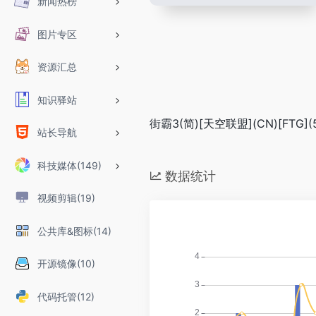
新闻热榜
图片专区
资源汇总
知识驿站
街霸3(简)[天空联盟](CN)[FTG](
站长导航
科技媒体(149)
数据统计
视频剪辑(19)
公共库&图标(14)
开源镜像(10)
代码托管(12)