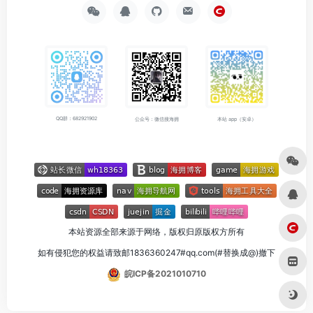
QQ群：682921902
公众号：微信搜海拥
本站 app（安卓）
本站资源全部来源于网络，版权归原版权方所有
如有侵犯您的权益请致邮1836360247#qq.com(#替换成@)撤下
皖ICP备2021010710