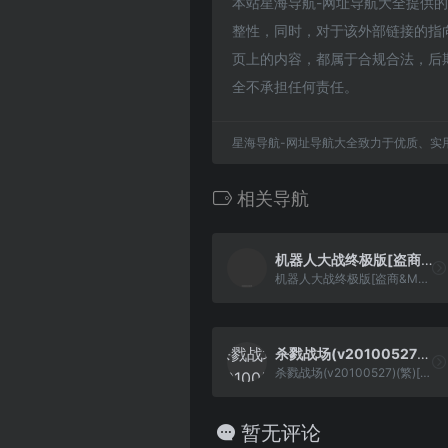
本站星海导航-网址导航大全提供的超级
整性，同时，对于该外部链接的指向，
页上的内容，都属于合规合法，后
全不承担任何责任。
星海导航-网址导航大全致力于优质、实
相关导航
机器人大战终极版[盗商&Maxzhou88][繁](JP)(256Mb)
机器人大战终极版[盗商&Maxzhou88][繁](JP)(256Mb)
杀戮战场(v20100527)(繁)[Nokoh](JP)[STG](0.37Mb)
杀戮战场(v20100527)(繁)[Nokoh](JP)[STG](0.37Mb)
暂无评论