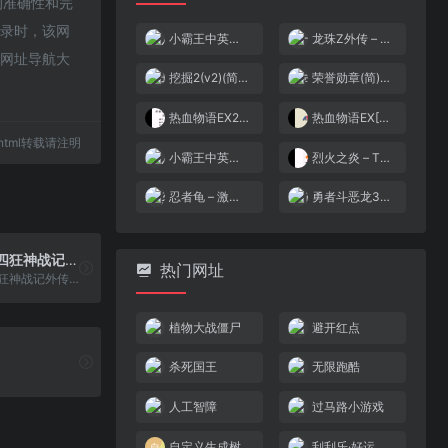
接的准确性和完
收录时，该网
小霸王中英文电脑学习卡(v1.1)(简)[小霸王](CN)[ETC](2Mb)
龙珠Z外传 – 赛亚人灭绝计划(简)[恒格电子](JP)[RPG](6Mb)
-网址导航大
挖掘2(v2)(简)[catcatcat](JP)[TAB](0.31Mb)
荣誉勋章(简)[外星科技](JP)[AVG](4Mb)
热血物语EX2007[chenstack][v0.5](简)(JP)(64Mb)
热血物语EX[空气](简)(US)(32Mb)
36.html转载请注明
小霸王中英文电脑学习卡(v3.0)(简)[小霸王](CN)[ETC](4Mb)
烈火之炎 – The Game[天空联盟](v20080708)(简)(JP)(64Mb)
忍者龟 – 激烈格斗(v20220223)(繁)[Nokoh](US)[FTG](2.25Mb)
勇者斗恶龙3(修正版)(简)[外星科技+庞先生](JP)[RPG](4Mb)
沉默的遗迹 四狂神战记外传[shikeyu+Ninsonytendog](v3.3)(简)(73Mb)
热门网址
沉默的遗迹 四狂神战记外传[shikeyu+Ninsonytendog](v3.3)(简)(73Mb)
植物大战僵尸
避开红点
杀死国王
无限跑酷
人工智障
过马路小游戏
自定义生成树
刮刮乐·好运十倍