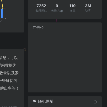
7252
9
119
3M
收录网站
收录 App
文章
访客
广告位
重信息，可以
爱站数据为
擎收录以及索
一些确切的
V、跳出率等！
随机网址