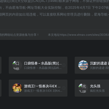
忍(简)[天空联盟](CN)[ACT](4Mb)都来源于网络，不保证外部链
不由星海导航-网址导航大全实际控制，在2025年4月7日 下午2:07
期网页的内容如出现违规，可以直接联系网站管理员进行删除，星海导航
用的网络站点资源收集与分享！
本文地址https://www.xhnav.com/sites/30
口袋怪兽 – 水晶版(简)[晶科泰](CN)[RPG](8Mb)
口袋怪兽 - 水晶版(简)[晶科泰](CN)[RPG](8Mb)
游戏王! – 怪兽决斗EX 3[Knightsan](简)(JP)(128Mb)
光头强
游戏王! - 怪兽决斗EX 3[Knightsan](简)(JP)(128Mb)
疯狂光头强