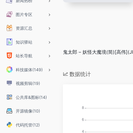
新闻热榜
图片专区
资源汇总
知识驿站
鬼太郎 – 妖怪大魔境(简)[高伟](JP)
站长导航
科技媒体(149)
数据统计
视频剪辑(19)
公共库&图标(14)
开源镜像(10)
代码托管(12)