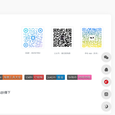
QQ群：682921902
公众号：微信搜海拥
本站 app（安卓）
成@)撤下