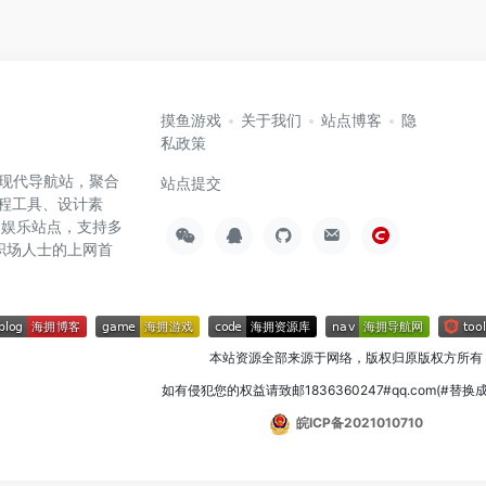
摸鱼游戏
关于我们
站点博客
隐
私政策
高效的现代导航站，聚合
站点提交
编程工具、设计素
闲娱乐站点，支持多
职场人士的上网首
本站资源全部来源于网络，版权归原版权方所有
如有侵犯您的权益请致邮1836360247#qq.com(#替换
皖ICP备2021010710