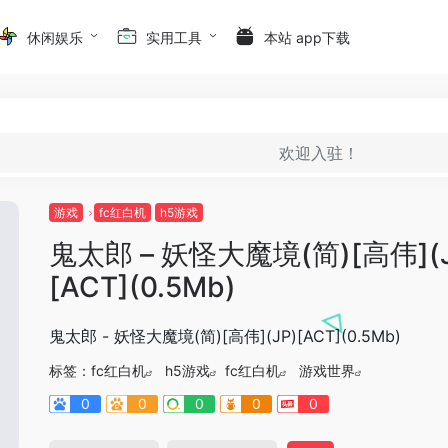
休闲娱乐
实用工具
本站 app下载
欢迎入驻！
游戏
fc红白机
h5游戏
鬼太郎 – 妖怪大魔境(简)[高伟](J
[ACT](0.5Mb)
鬼太郎 - 妖怪大魔境(简)[高伟](JP)[ACT](0.5Mb)
标签：
fc红白机
h5游戏
fc红白机
游戏世界
0
0
0
0
0