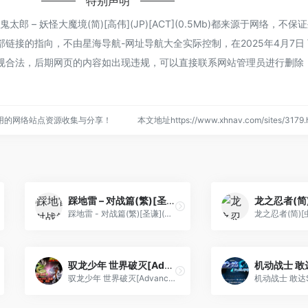
特别声明
 – 妖怪大魔境(简)[高伟](JP)[ACT](0.5Mb)都来源于网络，不
接的指向，不由星海导航-网址导航大全实际控制，在2025年4月7日 下
规合法，后期网页的内容如出现违规，可以直接联系网站管理员进行删除
用的网络站点资源收集与分享！
本文地址https://www.xhnav.com/sites/31
踩地雷 – 对战篇(繁)[圣谦](CN)[PUZ](0.31Mb)
踩地雷 - 对战篇(繁)[圣谦](CN)[PUZ](0.31Mb)
驭龙少年 世界破灭[Advance汉化组](v2.0)(简)(128Mb)
驭龙少年 世界破灭[Advance汉化组](v2.0)(简)(128Mb)