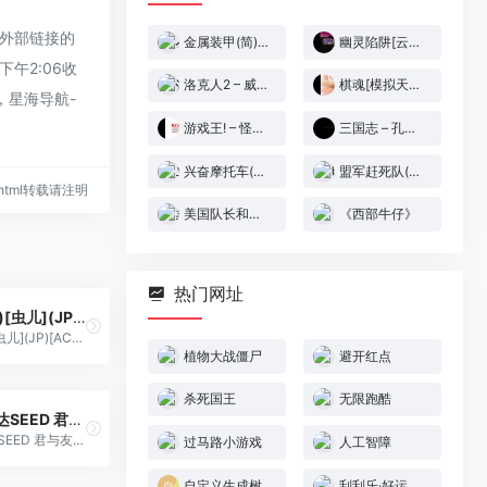
保证外部链接的
金属装甲(简)[虫儿](JP)[ACT](2Mb)
幽灵陷阱[云山](完全汉化版)(简)(JP)(72Mb)
午2:06收
洛克人2 – 威利博士之谜(v20230315)(v2)(繁)[Nokoh](JP)[ACT](4Mb)
棋魂[模拟天下&CGP](简)(JP)(65.58Mb)
，星海导航-
游戏王! – 怪兽决斗EX 3[CGP](简)(JP)(128Mb)
三国志 – 孔明传[天空联盟&廖永新](繁)(JP)(64Mb)
兴奋摩托车(简)[F0REVERD](JU)[RAC](0.18Mb)
盟军赶死队(简)[外星科技](CN)[RPG](4Mb)
79.html转载请注明
美国队长和复仇者联盟(v20220506)(简)[LSP](US)[ACT](3Mb)
《西部牛仔》
热门网址
龙之忍者(简)[虫儿](JP)[ACT](2Mb)
龙之忍者(简)[虫儿](JP)[ACT](2Mb)
植物大战僵尸
避开红点
杀死国王
无限跑酷
机动战士 敢达SEED 君与友的战场[TGB](Beta) (v20160514)(简)(JP)(64Mb)
机动战士 敢达SEED 君与友的战场[TGB](Beta) (v20160514)(简)(JP)(64Mb)
过马路小游戏
人工智障
自定义生成树
刮刮乐·好运十倍