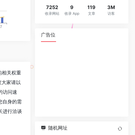
7252
9
119
3M
收录网站
收录 App
文章
访客
广告位
站的相关权重
议大家请以
)的访问速
您自身的需
站长进行洽谈
随机网址