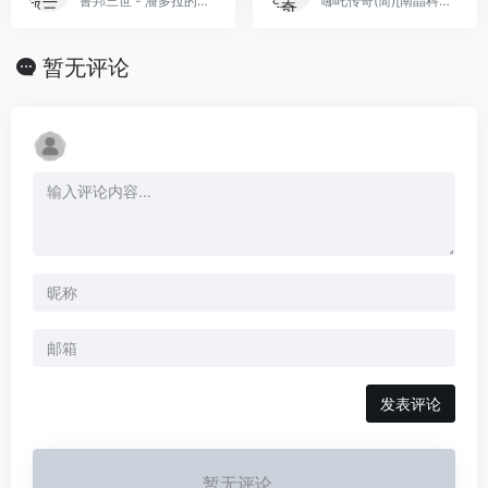
鲁邦三世 - 潘多拉的遗产(简)[逆游的五彩鱼](JP)[ACT](4Mb)
哪吒传奇(简)[南晶科技](CN)[RPG](16Mb)
暂无评论
发表评论
暂无评论...