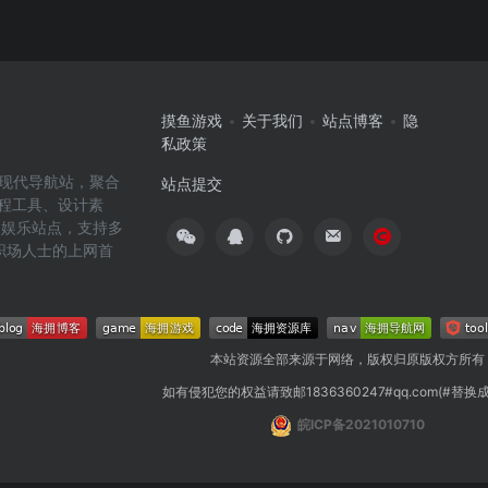
摸鱼游戏
关于我们
站点博客
隐
私政策
高效的现代导航站，聚合
站点提交
编程工具、设计素
闲娱乐站点，支持多
职场人士的上网首
本站资源全部来源于网络，版权归原版权方所有
如有侵犯您的权益请致邮1836360247#qq.com(#替换
皖ICP备2021010710