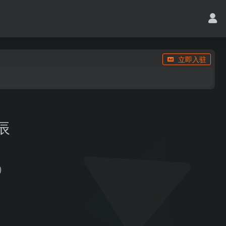
立即入驻
辰
)