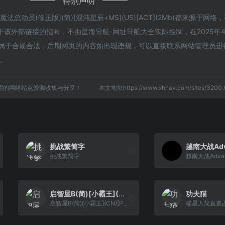
特别声明
总动员(修正版)(简)[混沌星辰+MS](US)[ACT](2Mb)都来源于网络
该外部链接的指向，不由星海导航-网址导航大全实际控制，在2025年4
，都属于合规合法，后期网页的内容如出现违规，可以直接联系网站管理员进
任。
用的网络站点资源收集与分享！
本文地址https://www.xhnav.com/sites/32
挑战繁简字
挑战繁简字
启智屋B(简)[小霸王](CN)[PUZ](2Mb)
功夫猫
启智屋B(简)[小霸王](CN)[PUZ](2Mb)
喵星人简直要