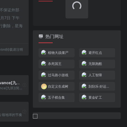
，不保证外部
机械化军队 – Mech Platoon[Xiahongbo](简)(JP)(64Mb)
塞外奇侠传(简)[恒格电子](CN)[RPG](4Mb)
月7日 下午
小百科中英文学习机(简)[凌捷](CN)[ETC](4Mb)
机甲战士
行删除，星海
冒险岛(v20100528)(繁)[Nokoh](JP)[ACT](0.81Mb)
越南大战Advance[白河忧](简)(US)(64.98Mb)
摩艾君(简)[九班](JP)[PUZ](0.5Mb)
召唤神龙
00.html转载请注明
魔女小红帽(简)[冰组](JP)[ACT](2.12Mb)
摩登原始人 – 恐龙峰的惊喜！(简)[汉化你妹](US)[ACT](5Mb)
热门网址
越南大战Advance[九班](简)(JP)(64Mb)
越南大战Advance[九班](简)(JP)(64Mb)
植物大战僵尸
避开红点
杀死国王
无限跑酷
占领地球的节奏
过马路小游戏
人工智障
自定义生成树
刮刮乐·好运十倍