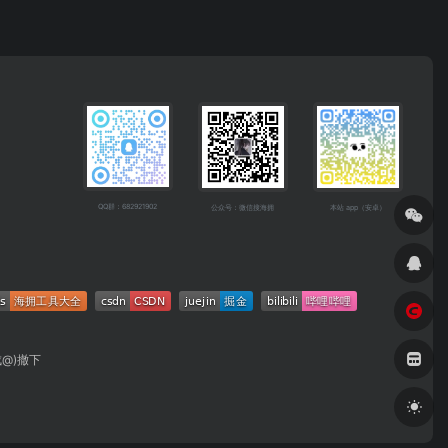
QQ群：682921902
公众号：微信搜海拥
本站 app（安卓）
成@)撤下