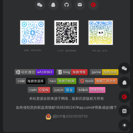
QQ群：682921902
公众号：微信搜海拥
本站 app（安卓）
本站资源全部来源于网络，版权归原版权方所有
如有侵犯您的权益请致邮1836360247#qq.com(#替换成@)撤下
皖ICP备2021010710