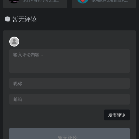
梦幻 - 香帅传奇之血海飘零(简)[恒格电子](CN)[RPG](4Mb)
使用鼠标光标跟随从绿色标记到末尾的线（共5关）
暂无评论
发表评论
暂无评论...