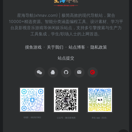
星海导航(xhnav.com) | 极简高效的现代导航站，聚合
10000+精选资源。智能分类涵盖编程工具、设计素材、学习平
台及影视音乐游戏等休闲娱乐站点，支持多引擎搜索与生产力
工具集成，学生/职场人士的上网首选。
摸鱼游戏
关于我们
站点博客
隐私政策
站点提交
QQ群：682921902
公众号：微信搜海拥
本站 app（安卓）