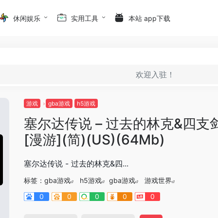
休闲娱乐
实用工具
本站 app下载
欢迎入驻！
游戏
gba游戏
h5游戏
塞尔达传说 – 过去的林克&四支
[漫游](简)(US)(64Mb)
塞尔达传说 - 过去的林克&四...
标签：
gba游戏
h5游戏
gba游戏
游戏世界
0
0
0
0
0