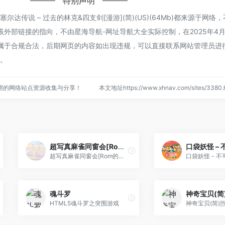
特别声明
达传说 – 过去的林克&四支剑[漫游](简)(US)(64Mb)都来源于网络
外部链接的指向，不由星海导航-网址导航大全实际控制，在2025年4月
都属于合规合法，后期网页的内容如出现违规，可以直接联系网站管理员进
任。
用的网络站点资源收集与分享！
本文地址https://www.xhnav.com/sites/33
超写真麻雀同窗会[Rom的传人](简)(JP)(64Mb)
超写真麻雀同窗会[Rom的传人](简)(JP)(64Mb)
魂斗罗
HTML5魂斗罗之突围游戏