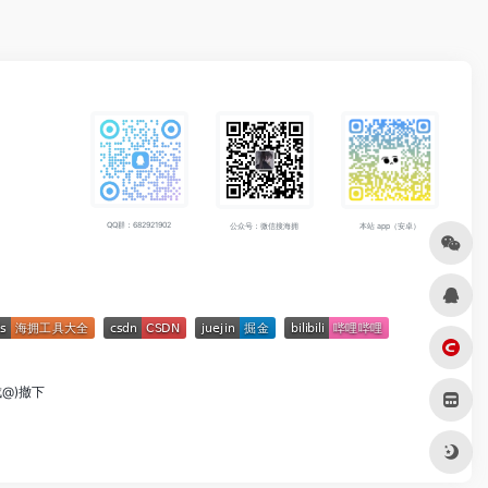
QQ群：682921902
公众号：微信搜海拥
本站 app（安卓）
成@)撤下