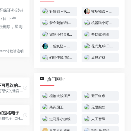
，不保证外部链
轩辕剑 – 枫之舞(简)[晶科泰](CN)[RPG](8Mb)
牧场物语 – 矿石镇的伙伴们 女孩篇[Middle333](v0.6)(简)(JP)(128Mb)
7日 下午
梦企鹅物语(v1.2)(简)[汉化你妹](JP)[ACT](3Mb)
机器猫小叮当(简)[外星科技](CN)[ACT](4Mb)
行删除，星海
宠物小精灵6(简)[酷哥电子](CN)[RPG](8Mb)
奇幻驾驶团
口袋妖怪 – 绿宝石[盗版&Awaixp](简)(JP)(128Mb)
花式九球(日简)[星空](JP)[SPG](1.43Mb)
80.html转载请注明
幻想传说(简)[南晶科技](CN)[RPG](16Mb)
桌球游戏
热门网址
口袋妖怪 – 不可思议的迷宫 赤之救助队[盗版&Kunlunshen&Qqture](Sramfix)(简)(JP)(256Mb)
口袋妖怪 - 不可思议的迷宫 赤之救助队[盗版&Kunlunshen&Qqture](Sramfix)(简)(JP)(256Mb)
植物大战僵尸
避开红点
杀死国王
无限跑酷
神奇宝贝(简)[恒格电子](CN)[RPG](8Mb)
神奇宝贝(简)[恒格电子](CN)[RPG](8Mb)
过马路小游戏
人工智障
自定义生成树
刮刮乐·好运十倍