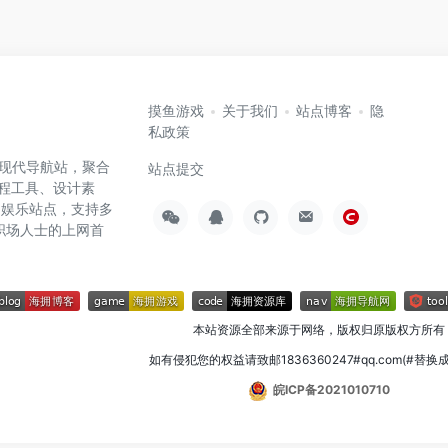
摸鱼游戏
关于我们
站点博客
隐
私政策
高效的现代导航站，聚合
站点提交
编程工具、设计素
闲娱乐站点，支持多
职场人士的上网首
本站资源全部来源于网络，版权归原版权方所有
如有侵犯您的权益请致邮1836360247#qq.com(#替换
皖ICP备2021010710