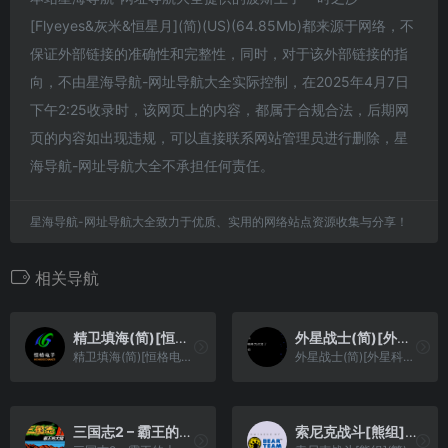
[Flyeyes&灰米&恒星月](简)(US)(64.85Mb)都来源于网络，不
保证外部链接的准确性和完整性，同时，对于该外部链接的指
向，不由星海导航-网址导航大全实际控制，在2025年4月7日
下午2:25收录时，该网页上的内容，都属于合规合法，后期网
页的内容如出现违规，可以直接联系网站管理员进行删除，星
海导航-网址导航大全不承担任何责任。
星海导航-网址导航大全致力于优质、实用的网络站点资源收集与分享！
相关导航
精卫填海(简)[恒格电子](CN)[AVG](8Mb)
外星战士(简)[外星科技+147201688](CN)[RPG](4Mb)
精卫填海(简)[恒格电子](CN)[AVG](8Mb)
外星战士(简)[外星科技+147201688](CN)[RPG](4Mb)
三国志2 – 霸王的大陆(v0.9976)(v20180201)(简)[2434917](JP)[SLG](4Mb)
索尼克战斗[熊组](繁)(JP)(128Mb)