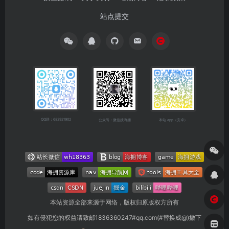
站点提交
QQ群：682921902
公众号：微信搜海拥
本站 app（安卓）
本站资源全部来源于网络，版权归原版权方所有
如有侵犯您的权益请致邮1836360247#qq.com(#替换成@)撤下