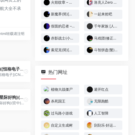
火焰纹章 – 圣魔之光石[盗版&谁的长乐未央][简](JP)(128Mb)
洛克人Zero 3[零组](简)(JP)(128Mb)
导航大全不承
新魔界(简)[晶科泰](CN)[RPG](8Mb)
一起来抢吧
假面的忍者 – 赤影(v1.0)(简)[MS](JP)[ACT](1Mb)
千年家族 [人名职业汉化修正][sten42][20180221](简)(JP)(128Mb)
37.html转载请注明
赤影战士(小字版)(简)[来福](EU)[ACT](2Mb)
马戏团(修正版)(简)[汉化情报站+MS](JP)[ACT](0.18Mb)
索尼克(简)[游戏天地](US)[ACT](6Mb)
斗智拼盘(繁)[晶碁电子](CN)[PUZ](0.5Mb)
精卫填海(简)[恒格电子](CN)[AVG](8Mb)
热门网址
精卫填海(简)[恒格电子](CN)[AVG](8Mb)
植物大战僵尸
避开红点
好狗狗星系(星际好狗)(官中)(简)(256Mb)
杀死国王
无限跑酷
好狗狗星系(星际好狗)(官中)(简)(256Mb)
过马路小游戏
人工智障
自定义生成树
刮刮乐·好运十倍