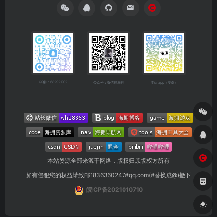
QQ群：682921902
公众号：微信搜海拥
本站 app（安卓）
本站资源全部来源于网络，版权归原版权方所有
如有侵犯您的权益请致邮1836360247#qq.com(#替换成@)撤下
皖ICP备2021010710